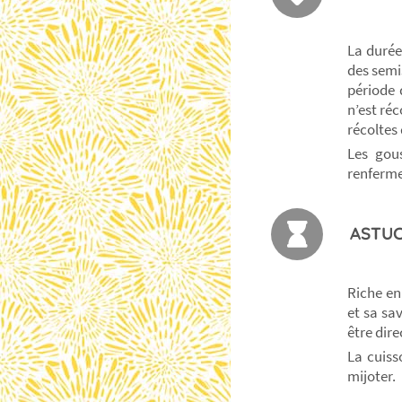
La durée
des semis
période 
n’est réc
récoltes
Les gous
renferme
ASTUC
Riche en
et sa sa
être dir
La cuiss
mijoter.