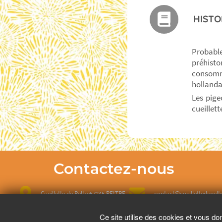
HISTO
Probabl
préhisto
consommé
hollandai
Les pige
cueillett
Contactez-nous
Cueillette de Peltre
57245 PELTRE
contact@cueillettedepeltr
Ce site utilise des cookies et vous do
03 87 74 32 93