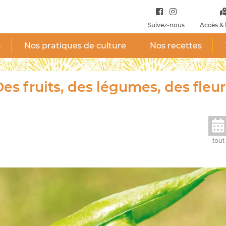
Suivez-nous
Accès & 
s
Nos pratiques de culture
Nos recettes
es fruits, des légumes, des fleur
tout