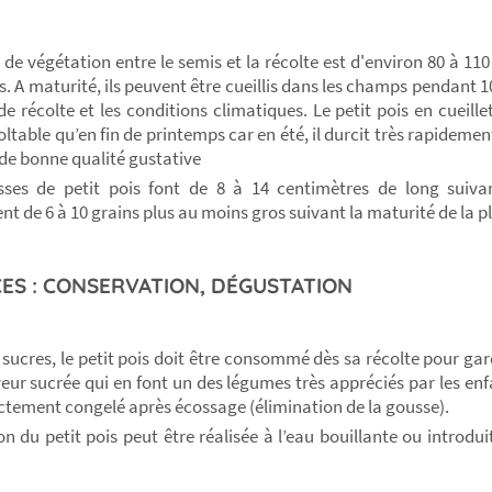
 de végétation entre le semis et la récolte est d'environ 80 à 110
. A maturité, ils peuvent être cueillis dans les champs pendant 10
de récolte et les conditions climatiques. Le petit pois en cueill
oltable qu’en fin de printemps car en été, il durcit très rapidemen
 de bonne qualité gustative
ses de petit pois font de 8 à 14 centimètres de long suivant
nt de 6 à 10 grains plus au moins gros suivant la maturité de la p
ES : CONSERVATION, DÉGUSTATION
 sucres, le petit pois doit être consommé dès sa récolte pour gar
veur sucrée qui en font un des légumes très appréciés par les enfa
ectement congelé après écossage (élimination de la gousse).
on du petit pois peut être réalisée à l’eau bouillante ou introdui