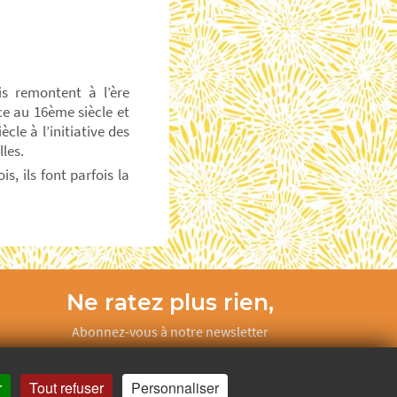
s remontent à l’ère
nce au 16ème siècle et
le à l’initiative des
lles.
s, ils font parfois la
Ne ratez plus rien,
Abonnez-vous à notre newsletter
Je m’inscris
r
Tout refuser
Personnaliser