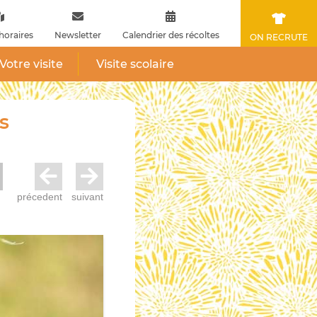
horaires
Newsletter
Calendrier des récoltes
ON RECRUTE
Votre visite
Visite scolaire
s
précedent
suivant