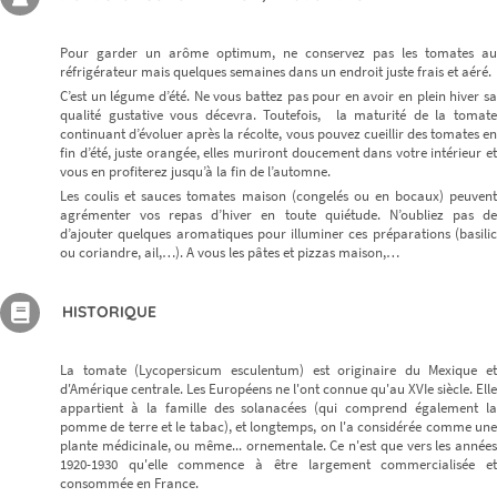
Pour garder un arôme optimum, ne conservez pas les tomates au
réfrigérateur mais quelques semaines dans un endroit juste frais et aéré.
C’est un légume d’été. Ne vous battez pas pour en avoir en plein hiver sa
qualité gustative vous décevra. Toutefois, la maturité de la tomate
continuant d’évoluer après la récolte, vous pouvez cueillir des tomates en
fin d’été, juste orangée, elles muriront doucement dans votre intérieur et
vous en profiterez jusqu’à la fin de l’automne.
Les coulis et sauces tomates maison (congelés ou en bocaux) peuvent
agrémenter vos repas d’hiver en toute quiétude. N’oubliez pas de
d’ajouter quelques aromatiques pour illuminer ces préparations (basilic
ou coriandre, ail,…). A vous les pâtes et pizzas maison,…
HISTORIQUE
La tomate (Lycopersicum esculentum) est originaire du Mexique et
d'Amérique centrale. Les Européens ne l'ont connue qu'au XVIe siècle. Elle
appartient à la famille des solanacées (qui comprend également la
pomme de terre et le tabac), et longtemps, on l'a considérée comme une
plante médicinale, ou même... ornementale. Ce n'est que vers les années
1920-1930 qu'elle commence à être largement commercialisée et
consommée en France.