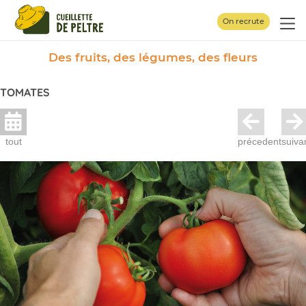
Panneau de gestion des cookies
On recrute
Des fruits, des légumes, des fleurs
TOMATES
tout
précedent
suiva