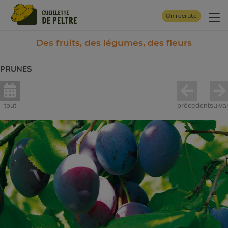
Panneau de gestion des cookies
On recrute
Des fruits, des légumes, des fleurs
PRUNES
tout
précedent
suiva