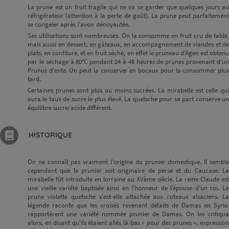
La prune est un fruit fragile qui ne va se garder que quelques jours au
réfrigérateur (attention à la perte de goût). La prune peut parfaitement
se congeler après l'avoir dénoyautée.
Ses utilisations sont nombreuses. On la consomme en fruit cru de table,
mais aussi en dessert, en gâteaux, en accompagnement de viandes et de
plats, en confiture, et en fruit séché, en effet le pruneau d'Agen est obtenu
par le séchage à 80°C pendant 24 à 48 heures de prunes provenant d'un
Prunus d'ente. On peut la conserver en bocaux pour la consommer plus
tard.
Certaines prunes sont plus ou moins sucrées. La mirabelle est celle qui
aura le taux de sucre le plus élevé. La quetsche pour sa part conserve un
équilibre sucre/acide différent.
HISTORIQUE
On ne connaît pas vraiment l'origine du prunier domestique. Il semble
cependant que le prunier soit originaire de perse et du Caucase. La
mirabelle fût introduite en lorraine au XVème siècle. La reine Claude est
une vieille variété baptisée ainsi en l'honneur de l’épouse d’un roi. La
prune violette quetsche s'est-elle attachée aux coteaux alsaciens. La
légende raconte que les croisés revenant défaits de Damas en Syrie,
rapportèrent une variété nommée prunier de Damas. On les critiqua
alors, en disant qu'ils étaient allés là-bas « pour des prunes », expression