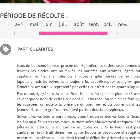
PÉRIODE DE RÉCOLTE :
avril
mai
juin
juil.
août
sept.
oct.
nov.
PARTICULARITÉS
Issus de buissons épineux proche de l’Eglantier, les rosiers sélectionnés à
travers les siècles ont multipliés les variétés aux arômes légers ou
capiteux, les fleurs simples ou à robes amples parées de multiples
jupons… mais les épines sont toujours là, peut-être pour souligner que
l’itinéraire amoureux représenté par cette fleur n’est pas toujours simple.
Pas de souci, grâce à Jacques Brel, tous les français de plus de 45 ans
savent que le nom de cette fleur vient du latin rosa. Au sein de sa famille,
les rosacées, on notera la présence du pommier et du poirier dont les
jeunes arbres non greffés présentent parfois des stades épineux.
Suivant les variétés à port dressé, vous trouverez des variétés à fleurs
isolées ou à fleurs en corymbes (surnommées abusivement antiques). Les
pétales sont toujours en nombre multiples de 5. Si la fleur n’est pas
cueillie, un faux fruit dénommé cynorrhodon se développe et rougit à
maturité. Les akènes qu’il contient feront le délice des grives et des merles