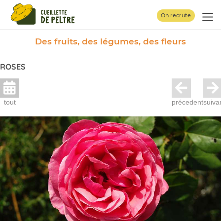
Panneau de gestion des cookies
On recrute
Des fruits, des légumes, des fleurs
ROSES
tout
précedent
suiva